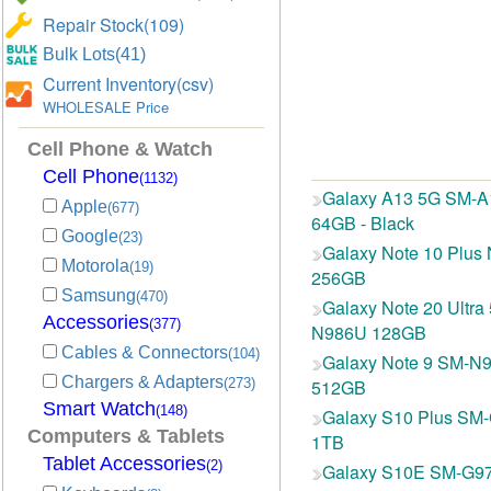
Repair Stock(109)
Bulk Lots(41)
Current Inventory(csv)
WHOLESALE Price
Cell Phone & Watch
Cell Phone
(1132)
Galaxy A13 5G SM-
Apple
(677)
64GB - Black
Google
(23)
Galaxy Note 10 Plus
Motorola
(19)
256GB
Samsung
(470)
Galaxy Note 20 Ultra
Accessories
(377)
N986U 128GB
Cables & Connectors
(104)
Galaxy Note 9 SM-N
Chargers & Adapters
(273)
512GB
Smart Watch
(148)
Galaxy S10 Plus SM
Computers & Tablets
1TB
Tablet Accessories
(2)
Galaxy S10E SM-G9