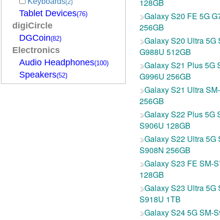
Keyboards
128GB
(2)
Tablet Devices
(76)
Galaxy S20 FE 5G G
digiCircle
256GB
DGCoin
(82)
Galaxy S20 Ultra 5G
Electronics
G988U 512GB
Audio Headphones
(100)
Galaxy S21 Plus 5G 
Speakers
G996U 256GB
(52)
Galaxy S21 Ultra S
256GB
Galaxy S22 Plus 5G 
S906U 128GB
Galaxy S22 Ultra 5G
S908N 256GB
Galaxy S23 FE SM-
128GB
Galaxy S23 Ultra 5G
S918U 1TB
Galaxy S24 5G SM-