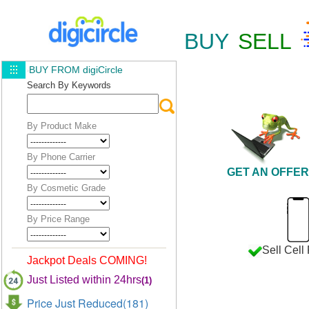
BUY
SELL
BUY FROM digiCircle
Search By Keywords
By Product Make
By Phone Carrier
GET AN OFFER
By Cosmetic Grade
By Price Range
Sell Cel
Jackpot Deals COMING!
Just Listed within 24hrs
(1)
Price Just Reduced(181)