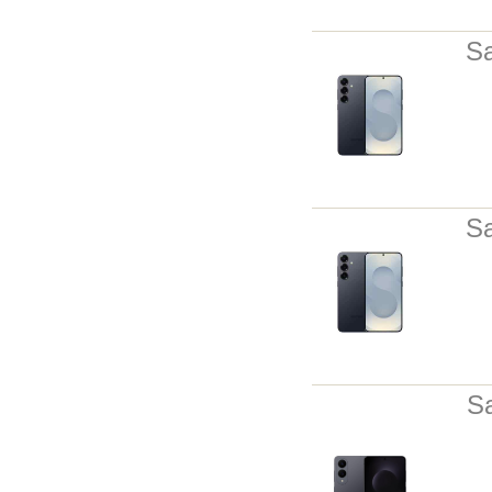
S
S
S