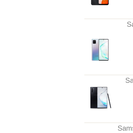
S
Sa
Sams